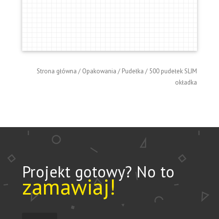
Strona główna
/
Opakowania
/
Pudełka
/ 500 pudełek SLIM
okładka
Projekt gotowy? No to
zamawiaj!
ilość