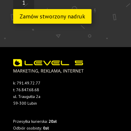
500
pudełek
Zamów stworzony nadruk
SLIM
okładka
k:
791.49.72.77
t:
76.847.68.68
ul. Traugutta 2a
59-300 Lubin
Przesyłka kurierska:
20zł
Odbiór osobisty:
0zł