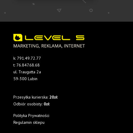
z
Twoim
nadrukiem
k:
791.49.72.77
t:
76.847.68.68
ul. Traugutta 2a
59-300 Lubin
Przesyłka kurierska:
20zł
Odbiór osobisty:
0zł
Polityka Prywatności
Regulamin sklepu